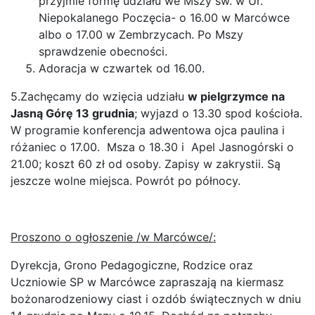
przyjmie formę udziału we Mszy św. w Ur.
Niepokalanego Poczęcia- o 16.00 w Marcówce
albo o 17.00 w Zembrzycach. Po Mszy
sprawdzenie obecności.
Adoracja w czwartek od 16.00.
5.Zachęcamy do wzięcia udziału
w pielgrzymce na
Jasną Górę 13 grudnia
; wyjazd o 13.30 spod kościoła.
W programie konferencja adwentowa ojca paulina i
różaniec o 17.00. Msza o 18.30 i Apel Jasnogórski o
21.00; koszt 60 zł od osoby. Zapisy w zakrystii. Są
jeszcze wolne miejsca. Powrót po północy.
Proszono o ogłoszenie /w Marcówce/:
Dyrekcja, Grono Pedagogiczne, Rodzice oraz
Uczniowie SP w Marcówce zapraszają na kiermasz
bożonarodzeniowy ciast i ozdób świątecznych w dniu