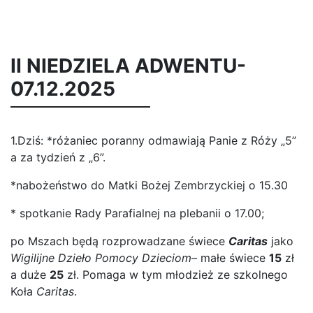
II NIEDZIELA ADWENTU-
07.12.2025
1.Dziś: *różaniec poranny odmawiają Panie z Róży „5”
a za tydzień z „6”.
*nabożeństwo do Matki Bożej Zembrzyckiej o 15.30
* spotkanie Rady Parafialnej na plebanii o 17.00;
po Mszach będą rozprowadzane świece
Caritas
jako
Wigilijne Dzieło Pomocy Dzieciom
– małe świece
15
zł
a duże
25
zł. Pomaga w tym młodzież ze szkolnego
Koła
Caritas
.