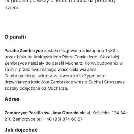
14 grudnia po Mszy o 10.15. Dochód na potrzeby
dzieci.
O parafii
Parafia Zembrzyce
została erygowana 5 listopada 1533 r.
przez biskupa krakowskiego Piotra Tomickiego. Wcześniej
Zembrzyce należały do parafii Mucharz. Po wybudowaniu w
1531 r. przez ówczesnego właściciela wsi Jana
Zembrzyckiego, sekretarza dworu króla Zygmunta I
drewnianego kościółka Zembrzyce wraz z Suchą i Stryszawą
zostały odłączone od Mucharza.
Adres
Zembrzyce Parafia św. Jana Chrzciciela
ul. Kościelna 124 34-
210 Zembrzyce tel: +48 (33) 874 60 27
Jak dojechać