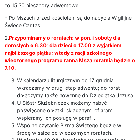
*o 15.30 nieszpory adwentowe
* Po Mszach przed kościołem są do nabycia Wigilijne
Świece Caritas.
2.
Przypominamy o roratach: w pon. i soboty dla
dorosłych o 6.30; dla dzieci o 17.00 z wyjątkiem
najbliższego piątku; wtedy z racji szkolnego
wieczornego programu ranna Msza roratnia będzie o
7.10.
W kalendarzu liturgicznym od 17 grudnia
wkraczamy w drugi etap adwentu; do rorat
dołączymy także nowennę do Dzieciątka Jezusa.
U Sióstr Służebniczek możemy nabyć
poświęcone opłatki; składanymi ofiarami
wspieramy ich posługę w parafii.
Wspólne czytanie Pisma Świętego będzie w
środę w salce po wieczornych roratach.