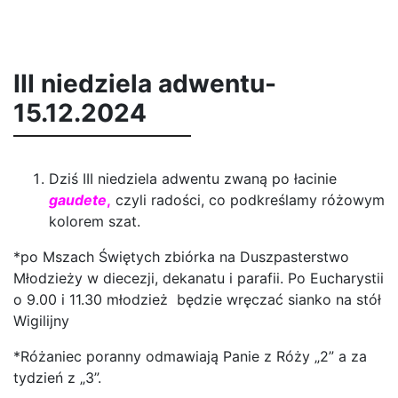
III niedziela adwentu-
15.12.2024
Dziś III niedziela adwentu zwaną po łacinie
gaudete
,
czyli radości, co podkreślamy różowym
kolorem szat.
*po Mszach Świętych zbiórka na Duszpasterstwo
Młodzieży w diecezji, dekanatu i parafii. Po Eucharystii
o 9.00 i 11.30 młodzież będzie wręczać sianko na stół
Wigilijny
*Różaniec poranny odmawiają Panie z Róży „2” a za
tydzień z „3”.