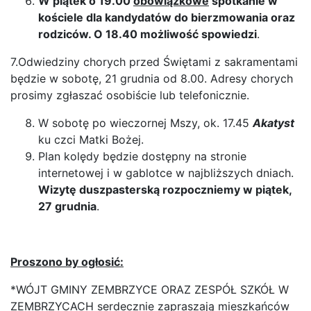
W piątek o 19.00
obowiązkowe
spotkanie w
kościele dla kandydatów do bierzmowania oraz
rodziców. O 18.40 możliwość spowiedzi
.
7.Odwiedziny chorych przed Świętami z sakramentami
będzie w sobotę, 21 grudnia od 8.00. Adresy chorych
prosimy zgłaszać osobiście lub telefonicznie.
W sobotę po wieczornej Mszy, ok. 17.45
Akatyst
ku czci Matki Bożej.
Plan kolędy będzie dostępny na stronie
internetowej i w gablotce w najbliższych dniach.
Wizytę duszpasterską rozpoczniemy w piątek,
27 grudnia
.
Proszono by ogłosić:
*WÓJT GMINY ZEMBRZYCE ORAZ ZESPÓŁ SZKÓŁ W
ZEMBRZYCACH serdecznie zapraszają mieszkańców