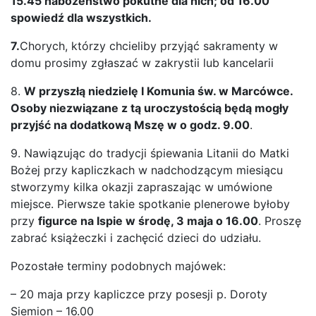
15.45 nabożeństwo pokutne dla nich; od 16.00
spowiedź
dla wszystkich.
7.
Chorych, którzy chcieliby przyjąć sakramenty w
domu prosimy zgłaszać w zakrystii lub kancelarii
8.
W przyszłą niedzielę I Komunia św. w Marcówce.
Osoby niezwiązane z tą uroczystością będą mogły
przyjść na dodatkową Mszę w o godz. 9.00
.
9. Nawiązując do tradycji śpiewania Litanii do Matki
Bożej przy kapliczkach w nadchodzącym miesiącu
stworzymy kilka okazji zapraszając w umówione
miejsce. Pierwsze takie spotkanie plenerowe byłoby
przy
figurce na Isp
ie
w
środę
,
3
maja o 16.
0
0
. Proszę
zabrać książeczki i zachęcić dzieci do udziału.
Pozostałe terminy podobnych majówek:
– 20 maja przy kapliczce przy posesji p. Doroty
Siemion – 16.00