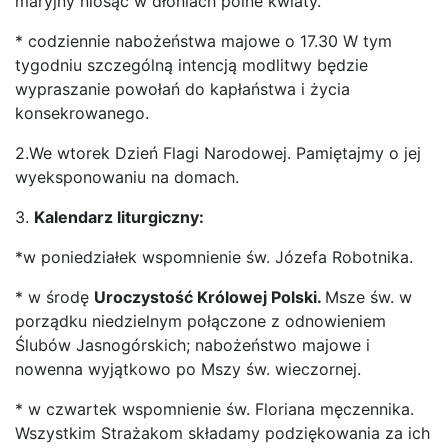
maryjny niosąc w dłoniach polne kwiaty.
* codziennie nabożeństwa majowe o 17.30 W tym
tygodniu szczególną intencją modlitwy będzie
wypraszanie powołań do kapłaństwa i życia
konsekrowanego.
2.We wtorek Dzień Flagi Narodowej. Pamiętajmy o jej
wyeksponowaniu na domach.
3.
Kalendarz liturgiczny:
*w poniedziałek wspomnienie św. Józefa Robotnika.
* w środę
Uroczystość Królowej Polski.
Msze św. w
porządku niedzielnym połączone z odnowieniem
Ślubów Jasnogórskich; nabożeństwo majowe i
nowenna wyjątkowo po Mszy św. wieczornej.
* w czwartek wspomnienie św. Floriana męczennika.
Wszystkim Strażakom składamy podziękowania za ich