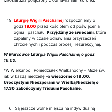
Miłosierdzia połączony z odmawianiem Koronki.
Liturgię Wigilii Paschalnej
rozpoczniemy o
godz.
19.00
przed kościołem od poświęcenia
ognia i paschału.
Przyjdźmy ze świecami
, które
zapalimy w czasie odnawiania przyrzeczeń
chrzcielnych i podczas procesji rezurekcyjnej.
W Marcówce Liturgia Wigilii Paschalnej o godz.
16.00.
*W Wielkanoc i Poniedziałek Wielkanocny – Msze św.
jak w każdą niedzielę –a
wieczorne o 18 .00
.
Uroczystymi Nieszporami w Wielką Niedzielę o
17.30 zakończymy Triduum Paschalne
.
Są jeszcze wolne miejsca na indywidualną