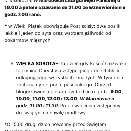
Miłosierdzia.
W Marcówce Liturgia Męki Pańskiej o
16.00 a potem czuwanie do 21.00 ze wznowieniem o
godz. 7.00 rano.
*
w Wielki Piątek obowiązuje Post ścisły: dwa posiłki
lekkie i jeden do syta oraz wstrzemięźliwość od
pokarmów mięsnych.
WIELKA SOBOTA
–
to dzień gdy Kościół rozważa
tajemnicę Chrystusa zstępującego do Otchłani,
odkupującego wszystkich zmarłych. W tym dniu
zachęcamy do postu paschalnego. Obrzęd
błogosławienia pokarmów będzie o godz.
9.00
,
10
.00, 11.00, 12.00 i 13.00
.
W Marcówce o
godz. 11.00 i 11.30.
Po poświęceniu wstępujmy
do świątyni na chwilę modlitwy.
*O 15.00 drugi dzień nowenny przed Świętem