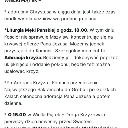
WIELKI PIĄTEK
–
* adorujmy Chrystusa w ciągu dnia; jest także czas
modlitwy dla uczniów wg podanego planu.
*Liturgia Męki Pańskiej o godz. 18.00
.
W tym dniu
Kościół nie sprawuje Mszy św. koncentrując się na
krwawej ofierze Pana Jezusa. Możemy jednak
przystąpić do Komunii. Szczególny moment to
Adoracja krzyża.
Będziemy jej dokonywać poprzez
uklęknięcie i oddanie pokłonu; będzie też można
ucałować krzyż.
*Po Adoracji Krzyża i Komunii przeniesienie
Najświętszego Sakramentu do Grobu i po Gorzkich
Żalach całonocna adoracja Pana Jezusa a potem
dzienna.
*
O 15.00
w Wielki Piątek – Droga Krzyżowa
i
pierwszy dzień nowenny przed Świętem