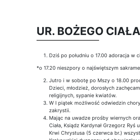
UR. BOŻEGO CIAŁA
Dziś po południu o 17.00 adoracja w c
*o 17.20 nieszpory o najświętszym sakrame
Jutro i w sobotę po Mszy o 18.00 pr
Dzieci, młodzież, dorosłych zachęcamy
religijnych, sypanie kwiatów.
W I piątek możliwość odwiedzin chor
zakrystii.
Mając na uwadze prośby wiernych ora
Ciała, Ksiądz Kardynał Grzegorz Ryś u
Krwi Chrystusa (5 czerwca br.) wszys