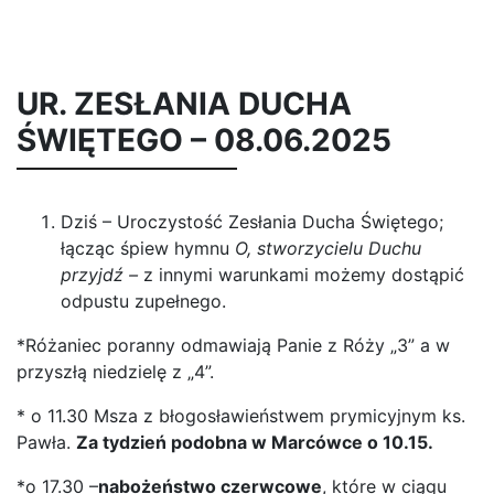
UR. ZESŁANIA DUCHA
ŚWIĘTEGO – 08.06.2025
Dziś – Uroczystość Zesłania Ducha Świętego;
łącząc śpiew hymnu
O, stworzycielu Duchu
przyjdź –
z innymi warunkami możemy dostąpić
odpustu zupełnego.
*Różaniec poranny odmawiają Panie z Róży „3” a w
przyszłą niedzielę z „4”.
* o 11.30 Msza z błogosławieństwem prymicyjnym ks.
Pawła.
Za tydzień podobna w Marcówce o 10.15.
*o 17.30 –
nabożeństwo czerwcowe
, które w ciągu