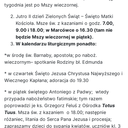
tygodnia jest po Mszy wieczornej.
Jutro II dzień Zielonych Świąt – Święto Matki
Kościoła. Msze św. z kazaniami o godz.
7.00,
9.00 i 18.00
;
w Marcówce o 16.30 (tam nie
będzie Mszy wieczornej w piątek).
W kalendarzu liturgicznym ponadto:
*w środę św. Barnaby, apostoła; po naboż.
wieczornym– spotkanie Rodziny bł. Edmunda
* w czwartek Święto Jezusa Chrystusa Najwyższego i
Wiecznego Kapłana; adoracja do 19.30
* w piątek świętego Antoniego z Padwy; wtedy
przypada nabożeństwo fatimskie; tym razem
poprowadzi je ks. Grzegorz Feluś z Ośrodka
Totus
Tuus
. Msza św. z kazaniem o 18.00; następnie
różaniec, litania do Serca Pana Jezusa i procesja;
zapraszamy dzieci do sypania kwiatów, uczniów kl. 3