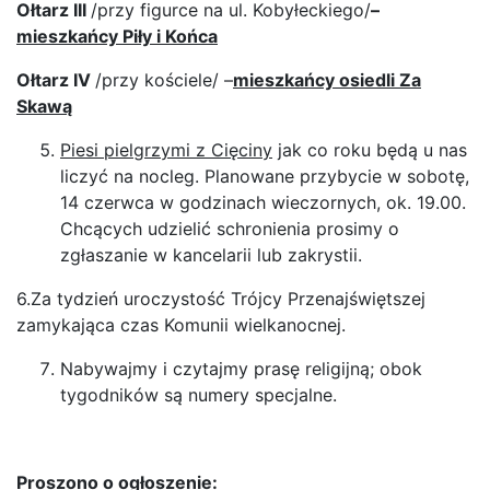
Ołtarz III
/przy figurce na ul. Kobyłeckiego/
–
mieszkańcy Piły i Końca
Ołtarz IV
/przy kościele/ –
mieszkańcy osiedli Za
Skawą
Piesi pielgrzymi z Cięciny
jak co roku będą u nas
liczyć na nocleg. Planowane przybycie w sobotę,
14 czerwca w godzinach wieczornych, ok. 19.00.
Chcących udzielić schronienia prosimy o
zgłaszanie w kancelarii lub zakrystii.
6.Za tydzień uroczystość Trójcy Przenajświętszej
zamykająca czas Komunii wielkanocnej.
Nabywajmy i czytajmy prasę religijną; obok
tygodników są numery specjalne.
Proszono o ogłoszenie: