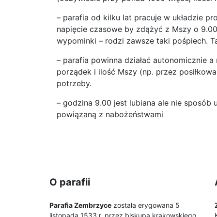
– parafia od kilku lat pracuje w układzie p
napięcie czasowe by zdążyć z Mszy o 9.00
wypominki – rodzi zawsze taki pośpiech. T
– parafia powinna działać autonomicznie a
porządek i ilość Mszy (np. przez posiłkowan
potrzeby.
– godzina 9.00 jest lubiana ale nie sposób
powiązaną z nabożeństwami
O parafii
Parafia Zembrzyce
została erygowana 5
listopada 1533 r. przez biskupa krakowskiego