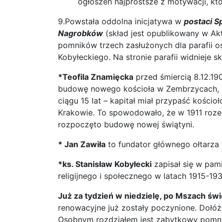
ogłoszeń najprostsze z motywacji, któ
9.Powstała oddolna inicjatywa w
postaci S
Nagrobków
(skład jest opublikowany w Akt
pomników trzech zasłużonych dla parafii osó
Kobyłeckiego. Na stronie parafii widnieje s
*Teofila Znamięcka
przed śmiercią 8.12.19
budowę nowego kościoła w Zembrzycach, 
ciągu 15 lat – kapitał miał przypaść kościo
Krakowie. To spowodowało, że w 1911 rozebr
rozpoczęto budowę nowej świątyni.
* Jan Zawiła
to fundator głównego ołtarza
*ks. Stanisław Kobyłecki
zapisał się w pam
religijnego i społecznego w latach 1915-19
Już za tydzień w niedzielę, po Mszach św
renowacyjne już zostały poczynione. Dołóż
Osobnym rozdziałem jest zabytkowy pomnik