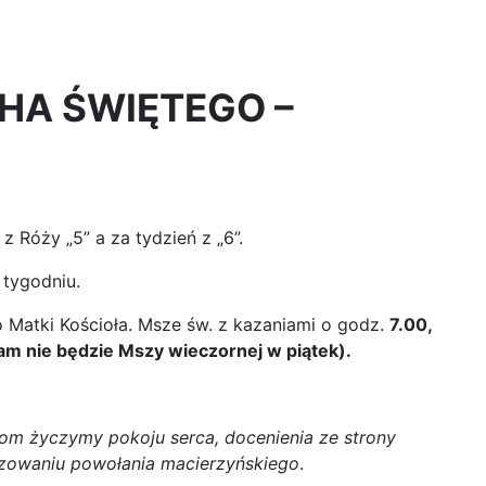
CHA ŚWIĘTEGO –
z Róży „5” a za tydzień z „6”.
tygodniu.
to Matki Kościoła. Msze św. z kazaniami o godz.
7.00,
m nie będzie Mszy wieczornej w piątek).
m życzymy pokoju serca, docenienia ze strony
lizowaniu powołania macierzyńskiego
.