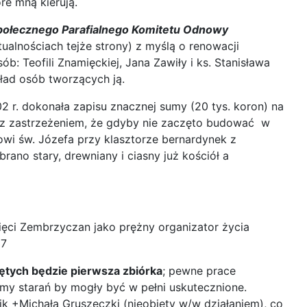
re mną kierują.
połecznego Parafialnego Komitetu Odnowy
ualnościach tejże strony) z myślą o renowacji
b: Teofili Znamięckiej, Jana Zawiły i ks. Stanisława
kład osób tworzących ją.
02 r. dokonała zapisu znacznej sumy (20 tys. koron) na
z zastrzeżeniem, że gdyby nie zaczęto budować w
łowi św. Józefa przy klasztorze bernardynek z
ano stary, drewniany i ciasny już kościół a
ięci Zembrzyczan jako prężny organizator życia
37
iętych będzie pierwsza zbiórka
; pewne prace
my starań by mogły być w pełni uskutecznione.
 +Michała Gruszeczki (nieobjęty w/w działaniem), co