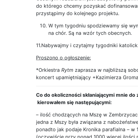
do którego chcemy pozyskać dofinansowanie
przystąpimy do kolejnego projektu.
W tym tygodniu spodziewamy się wym
na chór. Są na wzór tych obecnych.
11.Nabywajmy i czytajmy tygodniki katolick
Proszono o ogłoszenie:
*Orkiestra
Rytm
zaprasza w najbliższą sobo
koncert upamiętniający +Kazimierza Gromad
Co do okoliczności skłaniającymi mnie do
kierowałem się następującymi:
– ilość chodzących na Mszę w Zembrzycac
jedna z Mszy była związana z nabożeństwem
ponadto jak podaje Kronika parafialna – w
(oczywiście przy ponad 1000 więcej ilości