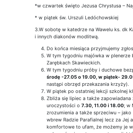
*w czwartek święto Jezusa Chrystusa – N
* w piątek św. Urszuli Ledóchowskiej
3.W sobotę w katedrze na Wawelu ks. dk K
i innych diakonów modlitwą.
Do końca miesiąca przyjmujemy zgłos
W tym tygodniu majówka w plenerze b
Zarębkach Skawieckich.
W tym tygodniu próby i duchowe bezp
środę -27.05 o 19.00, w piątek- 29.
nastąpi obrzęd przekazania krzyży).
W piątek po ostatniej lekcji szkolnej k
Zbliża się lipiec a także zapowiadana
uroczystości o
7.30, 11.00 i 18.00
; w
zrozumienia a także sprzeciwu – jako
wbrew Radzie Parafialnej lecz za Jej 
komfortowe to ufam, że możemy je ws