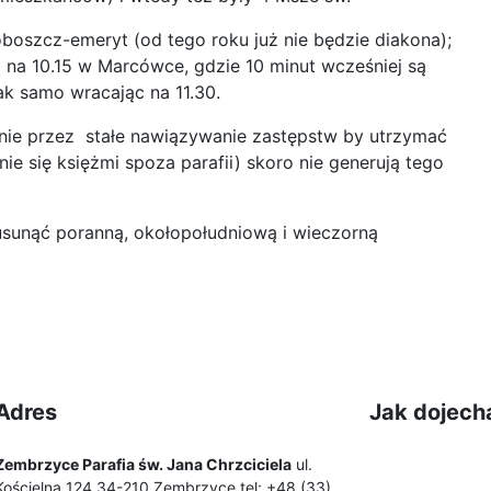
roboszcz-emeryt (od tego roku już nie będzie diakona);
 na 10.15 w Marcówce, gdzie 10 minut wcześniej są
ak samo wracając na 11.30.
 nie przez stałe nawiązywanie zastępstw by utrzymać
ie się księżmi spoza parafii) skoro nie generują tego
 usunąć poranną, okołopołudniową i wieczorną
Adres
Jak dojech
Zembrzyce Parafia św. Jana Chrzciciela
ul.
Kościelna 124 34-210 Zembrzyce tel: +48 (33)