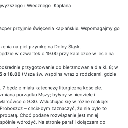
ajwyższego i Wiecznego Kapłana
acper przyjmie święcenia kapłańskie. Wspomagajmy go
zenia na pielgrzymkę na Dolny Śląsk.
ędzie w czwartek o 19.00 przy kapliczce w lesie na
ośrednie przygotowanie do bierzmowania dla kl. 8; w
05 o 18.00
(Msza św. wspólna wraz z rodzicami, gdzie
l. 7 będzie miała katechezę liturgiczną kościele.
 zmiana porządku Mszy; byłyby w niedziele i
 Marcówce o 9.30. Wsłuchując się w różne reakcje:
 Proboszcz – chciałbym zaznaczyć, że nie było to
aprobatą. Choć podane rozwiązanie jest mniej
pólnie wdrożyć. Na stronie parafii dołączam do