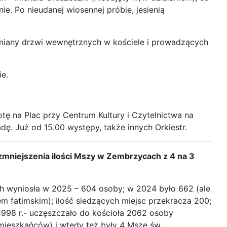
. Po nieudanej wiosennej próbie, jesienią
iany drzwi wewnętrznych w kościele i prowadzących
ie.
tę na Plac przy Centrum Kultury i Czytelnictwa na
ę. Już od 15.00 występy, także innych Orkiestr.
 zmniejszenia ilości Mszy w Zembrzycach z 4 na 3
h wyniosła w 2025 – 604 osoby; w 2024 było 662 (ale
 fatimskim); ilość siedzących miejsc przekracza 200;
 1998 r.- uczęszczało do kościoła 2062 osoby
 mieszkańców) i wtedy też były 4 Msze św.