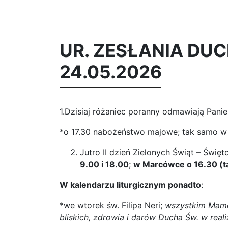
UR. ZESŁANIA DU
24.05.2026
1.Dzisiaj różaniec poranny odmawiają Panie 
*o 17.30 nabożeństwo majowe; tak samo w 
Jutro II dzień Zielonych Świąt – Świę
9.00 i 18.00
;
w Marcówce o 16.30 (ta
W kalendarzu liturgicznym ponadto
:
*we wtorek św. Filipa Neri;
wszystkim Mamo
bliskich, zdrowia i darów Ducha Św. w rea