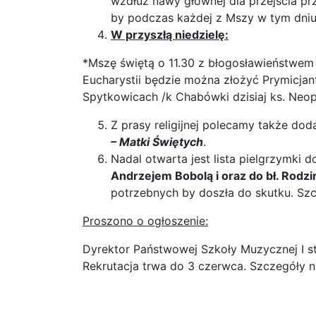
wzdłuż nawy głównej dla przejścia p
by podczas każdej z Mszy w tym dniu
W przyszłą niedzielę:
*Mszę świętą o 11.30 z błogosławieństwe
Eucharystii będzie można złożyć Prymicjant
Spytkowicach /k Chabówki dzisiaj ks. Neop
Z prasy religijnej polecamy także do
– Matki Świętych
.
Nadal otwarta jest lista pielgrzymki 
Andrzejem Bobolą i oraz do bł. Rod
potrzebnych by doszła do skutku. Szcz
Proszono o ogłoszenie:
Dyrektor Państwowej Szkoły Muzycznej I st
Rekrutacja trwa do 3 czerwca. Szczegóły na