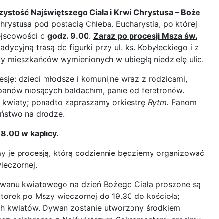
zystość Najświętszego Ciała i Krwi Chrystusa – Boże
hrystusa pod postacią Chleba. Eucharystia, po której
iejscowości o
godz. 9.00
.
Zaraz po procesji Msza św.
adycyjną trasą do figurki przy ul. ks. Kobyłeckiego i z
y mieszkańców wymienionych w ubiegłą niedzielę ulic.
sję: dzieci młodsze i komunijne wraz z rodzicami,
panów niosących baldachim, panie od feretronów.
 kwiaty; ponadto zapraszamy orkiestrę
Rytm.
Panom
ństwo na drodze.
8.00 w kaplicy.
y je procesją, którą codziennie będziemy organizować
ieczornej.
wanu kwiatowego na dzień Bożego Ciała proszone są
torek po Mszy wieczornej do 19.30 do kościoła;
ch kwiatów. Dywan zostanie utworzony środkiem