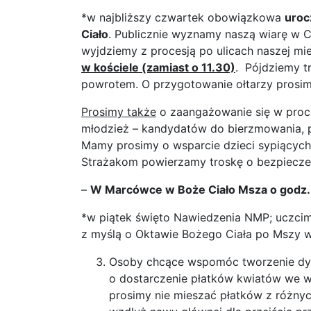
*w najbliższy czwartek obowiązkowa
uroc
Ciało
. Publicznie wyznamy naszą wiarę w C
wyjdziemy z procesją po ulicach naszej m
w kościele (zamiast o 11.30)
. Pójdziemy tr
powrotem. O przygotowanie ołtarzy prosim
Prosimy także
o zaangażowanie się w proce
młodzież – kandydatów do bierzmowania, 
Mamy prosimy o wsparcie dzieci sypiących
Strażakom powierzamy troskę o bezpiecze
–
W Marcówce w Boże Ciało Msza o godz. 
*w piątek święto Nawiedzenia NMP; uczcim
z myślą o Oktawie Bożego Ciała po Mszy w
Osoby chcące wspomóc tworzenie dy
o dostarczenie płatków kwiatów we w
prosimy nie mieszać płatków z różny