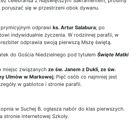
rzez celebransa z Najświętszym Sakramentem; prosimy
 poruszać się w przestrzeni obok dywanu.
m prymicyjnym odprawi
ks. Artur Salabura
; po
owi indywidualnie życzenia. W rodzinnej parafii, w
rezbiter odprawia swoją pierwszą Mszę świętą.
datek do Gościa Niedzielnego pod tytułem
Święte Matki
do miejsc związanych
ze św. Janem z Dukli, ze św.
ziny Ulmów w Markowej
; Pięć osób co najmniej jest
egóły w gablotce i stronie parafii.
opnia w Suchej B. ogłasza nabór do klas pierwszych.
 stronie internetowej Szkoły.