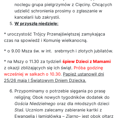
noclegu grupa pielgrzymów z Cięciny. Chcących
udzielić schronienia prosimy o zgłaszanie w
kancelarii lub zakrystii.
W przyszłą niedzielę:
* uroczystość Trójcy Przenajświętszej zamykająca
czas na spowiedź i Komunię wielkanocną.
* o 9.00 Msza św. w int. srebrnych i złotych jubilatów.
* na Mszy o 11.30 za tydzień
śpiew Dzieci z Mamami
z okazji zbliżających się ich świąt.
Próba godzinę
wcześniej w salkach o 10.30
.
Papież ustanowił dni
25/26 maja I Światowym Dniem Dziecka.
Przypominamy o potrzebie sięgania po prasę
religijną; Obok nowych tygodników dodatek do
Gościa Niedzielnego
oraz dla młodszych dzieci
Staś
. Uczniom zalecamy zabieranie kartki z
Ewangelią i łamigłówką –
Ziarno
– jest obok ołtarz