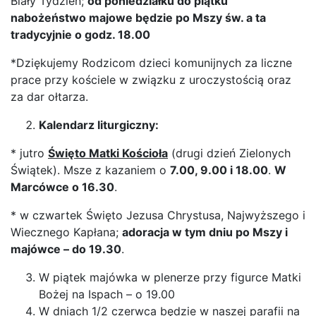
Biały Tydzień;
od poniedziałku do piątku
nabożeństwo majowe będzie po Mszy św. a ta
tradycyjnie o godz. 18.00
*Dziękujemy Rodzicom dzieci komunijnych za liczne
prace przy kościele w związku z uroczystością oraz
za dar ołtarza.
Kalendarz liturgiczny:
* jutro
Święto Matki Kościoła
(drugi dzień Zielonych
Świątek). Msze z kazaniem o
7.00, 9.00 i 18.00
.
W
Marcówce o 16.30
.
* w czwartek Święto Jezusa Chrystusa, Najwyższego i
Wiecznego Kapłana;
adoracja w tym dniu po Mszy i
majówce – do 19.30
.
W piątek majówka w plenerze przy figurce Matki
Bożej na Ispach – o 19.00
W dniach 1/2 czerwca będzie w naszej parafii na