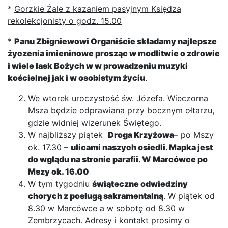
*
Gorzkie Żale z kazaniem pasyjnym Księdza
rekolekcjonisty o godz. 15.00
*
Panu Zbigniewowi Organiście składamy najlepsze
życzenia imieninowe prosząc w modlitwie o zdrowie
i wiele łask Bożych w w prowadzeniu muzyki
kościelnej jak i w osobistym życiu
.
We wtorek uroczystość św. Józefa. Wieczorna
Msza będzie odprawiana przy bocznym ołtarzu,
gdzie widniej wizerunek Świętego.
W najbliższy piątek
Droga Krzyżowa
– po Mszy
ok. 17.30 –
ulicami naszych osiedli. Mapka jest
do wglądu na stronie parafii.
W Marcówce po
Mszy ok. 16.00
W tym tygodniu
świąteczne odwiedziny
chorych z posługą sakramentalną
. W piątek od
8.30 w Marcówce a w sobotę od 8.30 w
Zembrzycach. Adresy i kontakt prosimy o