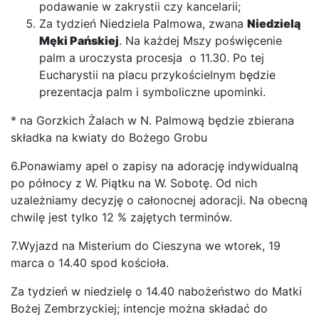
podawanie w zakrystii czy kancelarii;
Za tydzień Niedziela Palmowa, zwana
Niedzielą
Męki Pańskiej
. Na każdej Mszy poświęcenie
palm a uroczysta procesja o 11.30. Po tej
Eucharystii na placu przykościelnym będzie
prezentacja palm i symboliczne upominki.
* na Gorzkich Żalach w N. Palmową będzie zbierana
składka na kwiaty do Bożego Grobu
6.Ponawiamy apel o zapisy na adorację indywidualną
po północy z W. Piątku na W. Sobotę. Od nich
uzależniamy decyzję o całonocnej adoracji. Na obecną
chwilę jest tylko 12 % zajętych terminów.
7.Wyjazd na Misterium do Cieszyna we wtorek, 19
marca o 14.40 spod kościoła.
Za tydzień w niedzielę o 14.40 nabożeństwo do Matki
Bożej Zembrzyckiej; intencje można składać do