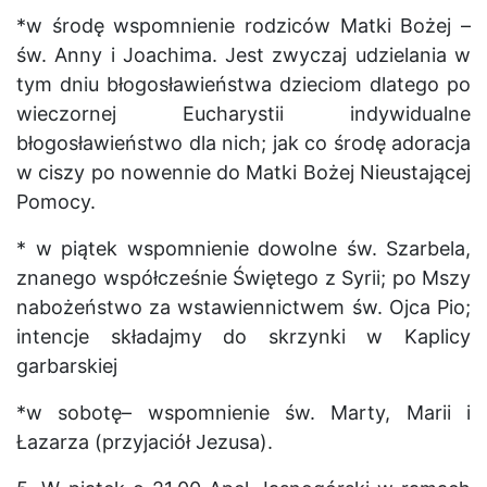
*w
środę
wspomnienie rodziców Matki Bożej –
św. Anny i Joachima.
Jest zwyczaj
udziela
nia w
tym dniu
błogosławieństwa dzieciom dlatego
po
wieczornej Eucharystii indywidualne
błogosławieństwo dla nich; jak co środę adoracja
w ciszy po n
owennie do Matki Bożej Nieustającej
Pomocy.
*
w piątek wspomnienie dowolne św. Szarbela,
znanego współcześnie Świętego z Syrii; po Mszy
nabożeństwo za wstawiennictwem św. Ojca Pio;
intencje składajmy do skrzynki w Kaplicy
garbarskiej
*w sobotę– wspomnienie św. Marty, Marii i
Łazarza (przyjaciół Jezusa).