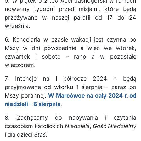
5. W piątek o 21.00 Apel Jasnogórski w ramach
nowenny tygodni przed misjami, które będą
przeżywane w naszej parafii od 17 do 24
września.
6. Kancelaria w czasie wakacji jest czynna po
Mszy w dni powszednie a więc we wtorek,
czwartek i sobotę – rano a w pozostałe
wieczorem.
7. Intencje na I półrocze 2024 r. będą
przyjmowane od wtorku 1 sierpnia – zaraz po
Mszy porannej.
W Marcówce na cały 202
4
r. od
niedzieli –
6 sierpnia
.
8. Zachęcamy do nabywania i czytania
czasopism katolickich
Niedziela
,
Gość Niedzielny
i dla dzieci
Staś
.