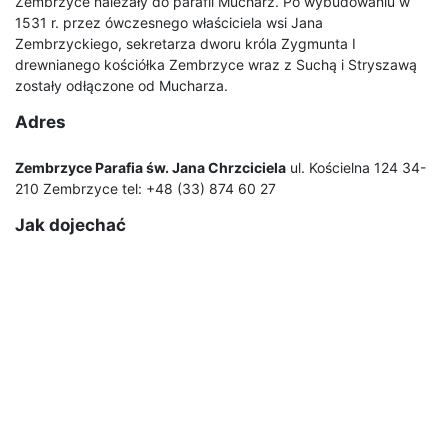
Zembrzyce należały do parafii Mucharz. Po wybudowaniu w
1531 r. przez ówczesnego właściciela wsi Jana
Zembrzyckiego, sekretarza dworu króla Zygmunta I
drewnianego kościółka Zembrzyce wraz z Suchą i Stryszawą
zostały odłączone od Mucharza.
Adres
Zembrzyce Parafia św. Jana Chrzciciela
ul. Kościelna 124 34-
210 Zembrzyce tel: +48 (33) 874 60 27
Jak dojechać