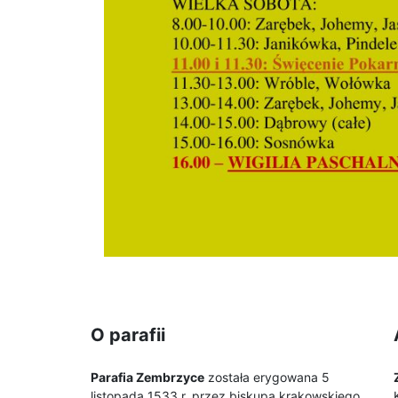
O parafii
Parafia Zembrzyce
została erygowana 5
listopada 1533 r. przez biskupa krakowskiego