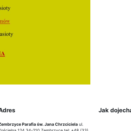
Adres
Jak dojech
Zembrzyce Parafia św. Jana Chrzciciela
ul.
Kościelna 124 34-210 Zembrzyce tel: +48 (33)