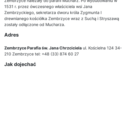
Zembrzyce należały do parafii Mucharz. Po wybudowaniu w
1531 r. przez ówczesnego właściciela wsi Jana
Zembrzyckiego, sekretarza dworu króla Zygmunta I
drewnianego kościółka Zembrzyce wraz z Suchą i Stryszawą
zostały odłączone od Mucharza.
Adres
Zembrzyce Parafia św. Jana Chrzciciela
ul. Kościelna 124 34-
210 Zembrzyce tel: +48 (33) 874 60 27
Jak dojechać